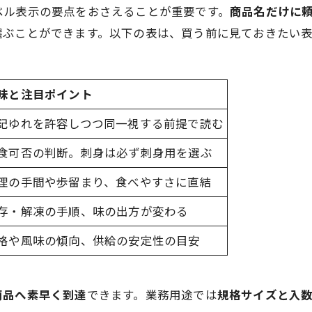
ベル表示の要点をおさえることが重要です。
商品名だけに
選ぶことができます。以下の表は、買う前に見ておきたい
味と注目ポイント
記ゆれを許容しつつ同一視する前提で読む
食可否の判断。刺身は必ず刺身用を選ぶ
理の手間や歩留まり、食べやすさに直結
存・解凍の手順、味の出方が変わる
格や風味の傾向、供給の安定性の目安
商品へ素早く到達
できます。業務用途では
規格サイズと入