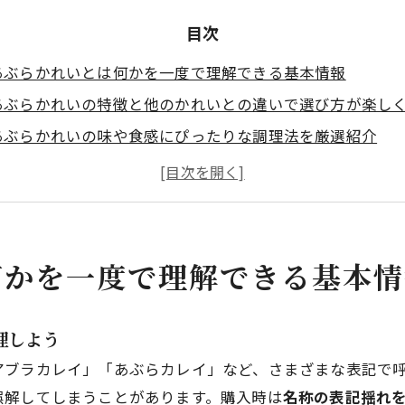
目次
あぶらかれいとは何かを一度で理解できる基本情報
あぶらかれいの特徴と他のかれいとの違いで選び方が楽し
あぶらかれいの味や食感にぴったりな調理法を厳選紹介
あぶらかれいの下処理や臭み対策で仕上がりが変わる秘訣
あぶらかれいのレシピから今日すぐ作れる三品を提案
あぶらかれいの旬や選び方
会社概要
何かを一度で理解できる基本情
理しよう
アブラカレイ」「あぶらカレイ」など、さまざまな表記で
誤解してしまうことがあります。購入時は
名称の表記揺れ