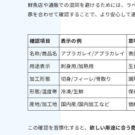
鮮魚店や通販での混同を避けるためには、ラ
示
を合わせて確認することで、より安心して
確認項目
表示の例
意
名称/商品名
アブラガレイ/アブラカレイ
表
用途表示
刺身用/加熱用
生
加工形態
切身/フィーレ/骨取り
調
形態/温度帯
冷凍/生鮮
保
産地/加工地
国内産/国内加工など
価
この確認を習慣化すると、
欲しい用途に合う