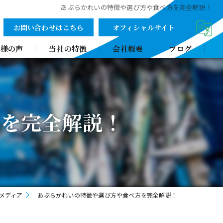
あぶらかれいの特徴や選び方や食べ方を完全解説！
お問い合わせはこちら
オフィシャルサイト
客様の声
当社の特徴
会社概要
ブログ
魚
野菜
方を完全解説！
寿司屋
飲食店
施設
メディア
あぶらかれいの特徴や選び方や食べ方を完全解説！