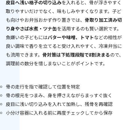
皮目へ浅い格子の切り込み
を入れると、骨が浮きやすく
取りやすいだけでなく、味もしみやすくなります。子ど
も向けやお弁当おかず作り置きでは、
骨取り加工済み切
り身やさば水煮・ツナ缶
を活用するのも賢い選択です。
魚嫌いの子どもには
バターや味噌、トマト
などの相性が
良い調味で香りを立てると受け入れやすく、冷凍弁当に
も流用できます。
骨対策は下処理段階で8割決まる
ので、
調理前の数分を惜しまないことがポイントです。
骨の走行を指で確認して位置を特定
骨の根元をつまみ、身を押さえながらまっすぐ抜く
皮目に浅い切り込みを入れて加熱し、残骨を再確認
小分け容器に入れる前に再度チェックしてから保存