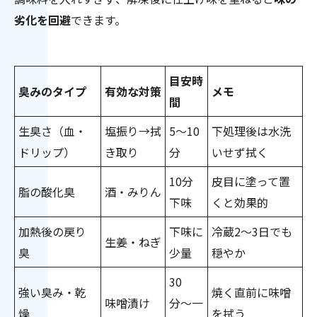
劣化を回避
できます。
目安時
臭みのタイプ
有効な対策
メモ
間
生臭さ（血・
塩振り→拭
5〜10
下処理後は水洗
ドリップ）
き取り
分
いせず拭く
10分
皮目に塗って置
脂の酸化臭
酒・みりん
下味
くと効果的
加熱後の戻り
下味に
冷蔵2〜3日でも
生姜・ねぎ
臭
少量
穏やか
30
強い臭み・乾
焼く直前に味噌
味噌漬け
分〜一
燥
を拭う