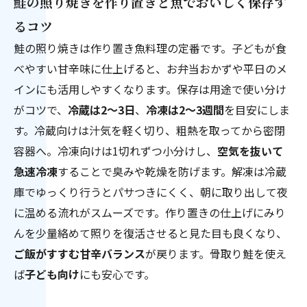
鮭の照り焼きを作り置きと魚でおいしく保存す
るコツ
鮭の照り焼きは作り置き魚料理の定番です。子どもが食
べやすい甘辛味に仕上げると、お弁当おかずや平日のメ
インにも活用しやすくなります。保存は用途で使い分け
がコツで、
冷蔵は2〜3日
、
冷凍は2〜3週間
を目安にしま
す。冷蔵向けは汁気を軽く切り、粗熱を取ってから密閉
容器へ。冷凍向けは1切れずつ小分けし、
空気を抜いて
急速冷凍
することで臭みや乾燥を防げます。解凍は冷蔵
庫でゆっくり行うとパサつきにくく、朝に取り出して夜
に温める流れがスムーズです。作り置きの仕上げにみり
んを少量絡めて照りを復活させると見た目も良くなり、
ご飯がすすむ甘辛バランス
が戻ります。骨取り鮭を使え
ば
子ども向け
にも安心です。