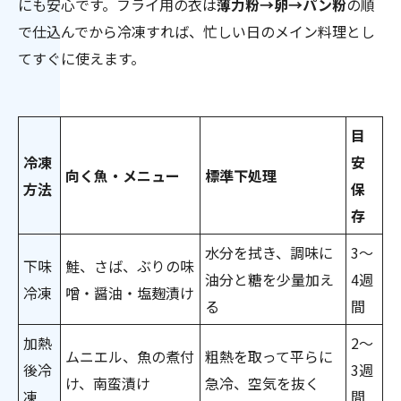
にも安心です。フライ用の衣は
薄力粉→卵→パン粉
の順
で仕込んでから冷凍すれば、忙しい日のメイン料理とし
てすぐに使えます。
目
冷凍
安
向く魚・メニュー
標準下処理
方法
保
存
水分を拭き、調味に
3〜
下味
鮭、さば、ぶりの味
油分と糖を少量加え
4週
冷凍
噌・醤油・塩麹漬け
る
間
加熱
2〜
ムニエル、魚の煮付
粗熱を取って平らに
後冷
3週
け、南蛮漬け
急冷、空気を抜く
凍
間