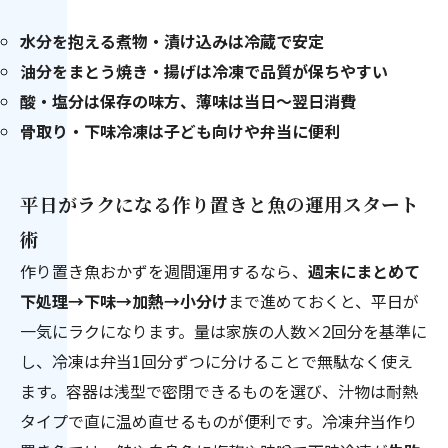
水分を抱える煮物・漬け込みは冷蔵で安定
油分をまとう焼き・揚げは冷凍で品質が保ちやすい
酸・塩分は保存の味方、薄味は当日〜翌日消費
骨取り・下味冷凍は子ども向けや弁当に便利
平日がラクになる作り置きと魚の運用スタート
術
作り置き魚おかずを週間運用するなら、
週末にまとめて
下処理→下味→加熱→小分け
まで進めておくと、平日が
一気にラクになります。量は家族の人数×2回分を基準に
し、冷凍は弁当1回分ずつに分けることで無駄なく使え
ます。容器は浅型で密閉できるものを選び、汁物は耐熱
タイプで直に温め直せるものが便利です。冷凍弁当作り