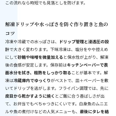
この流れなら時短でも見落としを防げます。
解凍ドリップや水っぽさを防ぐ作り置きと魚の
コツ
冷凍や冷蔵での水っぽさは、
ドリップ管理と浸透圧の設
計
で大きく変わります。下味冷凍は、塩分をやや控えめ
にして
砂糖や味噌を微量加える
と保水性が上がり、解凍
後の食感が安定します。保存前は
キッチンペーパーで表
面水分を拭き、粗熱をしっかり取る
ことが基本です。解
凍は
冷蔵庫内でゆっくり
がベストで、皿＋ペーパーを敷
いてドリップを逃がします。フライパン調理では、先に
皮目から乾かすように焼く
とご飯に合う香ばしさが出
て、お弁当でもべちゃつきにくいです。白身魚のムニエ
ルや魚の煮付けなどの人気メニューも、
最後にタレを絡