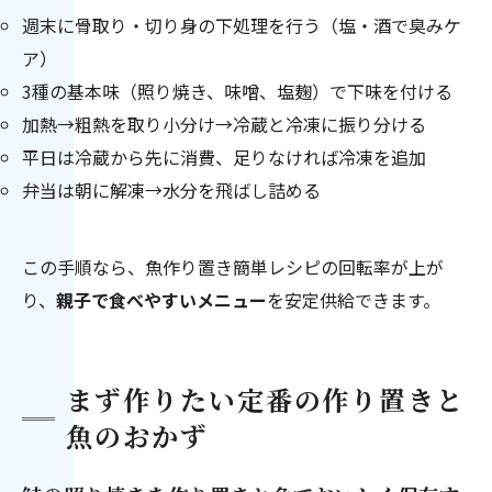
週末に骨取り・切り身の下処理を行う（塩・酒で臭みケ
ア）
3種の基本味（照り焼き、味噌、塩麹）で下味を付ける
加熱→粗熱を取り小分け→冷蔵と冷凍に振り分ける
平日は冷蔵から先に消費、足りなければ冷凍を追加
弁当は朝に解凍→水分を飛ばし詰める
この手順なら、魚作り置き簡単レシピの回転率が上が
り、
親子で食べやすいメニュー
を安定供給できます。
まず作りたい定番の作り置きと
魚のおかず