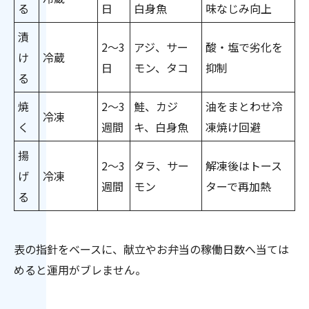
る
日
白身魚
味なじみ向上
漬
2〜3
アジ、サー
酸・塩で劣化を
け
冷蔵
日
モン、タコ
抑制
る
焼
2〜3
鮭、カジ
油をまとわせ冷
冷凍
く
週間
キ、白身魚
凍焼け回避
揚
2〜3
タラ、サー
解凍後はトース
げ
冷凍
週間
モン
ターで再加熱
る
表の指針をベースに、献立やお弁当の稼働日数へ当ては
めると運用がブレません。