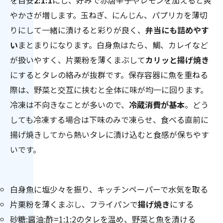
やかさが増します。玉ねぎ、にんじん、パプリカを薄切
りにして一緒に漬けると彩りが良く、
弁当にも詰めやす
い
まとまりになります。白身魚はたら、鯛、カレイなど
が扱いやすく、片栗粉を薄くまぶして
カリッと揚げ焼き
にするとタレの絡みが抜群です。保存容器に魚を重ねる
際は、野菜と交互に挟むと全体に味が均一に回ります。
冷凍は不向きなことが多いので、
冷蔵消費が基本
。どう
しても冷凍する場合は下味のみで凍らせ、食べる直前に
揚げ焼きしてから熱いタレに漬け込むと食感が保ちやす
いです。
白身魚に塩少々を振り、キッチンペーパーで水気を取る
片栗粉を薄くまぶし、フライパンで
揚げ焼き
にする
砂糖:醤油:酢=1:1:2のタレを温め、野菜と魚を漬ける