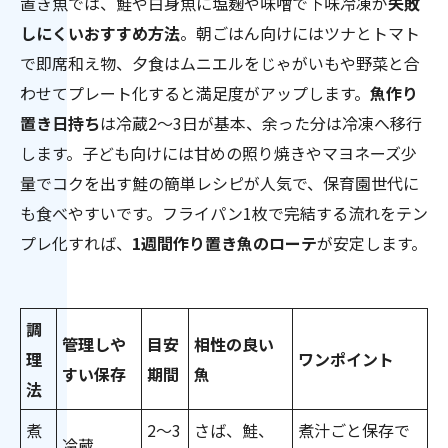
置き魚では、鮭や白身魚に塩麹や味噌で下味冷凍が
失敗
しにくいおすすめ方法
。朝ごはん向けにはツナとトマト
で即席和え物、夕食はムニエルをじゃがいもや野菜と合
わせてプレート化すると満足度がアップします。
魚作り
置き日持ち
は冷蔵2〜3日が基本、余った分は冷凍へ移行
します。子ども向けには甘めの照り焼きやマヨネーズ少
量でコクを出す鮭の簡単レシピが人気で、保育園世代に
も食べやすいです。フライパン1枚で完結する流れをテン
プレ化すれば、
1週間作り置き魚のローテ
が安定します。
調
管理しや
目安
相性の良い
理
ワンポイント
すい保存
期間
魚
法
煮
2〜3
さば、鮭、
煮汁ごと保存で
冷蔵