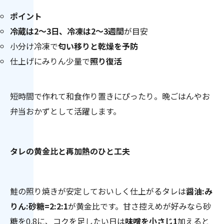
ポイント
冷蔵は2〜3日、冷凍は2〜3週間
が目安
小分け冷凍で
匂い移りと乾燥を予防
仕上げにみりん少量で
照り復活
短時間で作れて和食作り置きにぴったり。晩ごはんやお
弁当おかずとして活躍します。
タレの黄金比と再加熱のひと工夫
鮭の照り焼きが安定しておいしく仕上がるタレは
醤油:み
りん:砂糖=2:2:1
が黄金比です。甘さ控えめが好みなら砂
糖を0.8に、コクを足したい日は
味噌を小さじ1
加えると