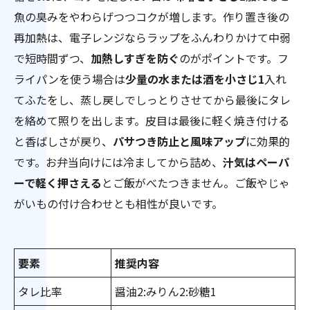
魚の臭みをやわらげつつコクが増します。作り置き後の
再加熱は、電子レンジならラップをふんわりかけて中弱
で短時間ずつ、
加熱しすぎを防ぐ
のがポイントです。フ
ライパンを使う場合は
少量の水または酒を小さじ1
入れ
てふたをし、蒸し戻しでしっとりさせてから最後にタレ
を絡めて照りを出します。皮目は最後に軽く焼き付ける
と香ばしさが戻り、
パサつき防止と風味アップ
に効果的
です。お弁当向けには冷ましてから詰め、
汁気はペーパ
ーで軽く押さえる
とご飯がべたつきません。ご飯やじゃ
がいもの付け合わせとも相性が良いです。
要素
推奨内容
タレ比率
醤油2:みりん2:砂糖1