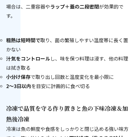
場合は、二重容器や
ラップ＋蓋の二段密閉
が効果的で
す。
粗熱は短時間で
取り、菌の繁殖しやすい温度帯に長く置
かない
汁気をコントロール
し、味を保つ料理は浸す、他の料理
は拭き取る
小分け保存
で取り出し回数と温度変化を最小限に
2〜3日以内
を目安に計画的に食べ切る
冷凍で品質を守る作り置きと魚の下味冷凍＆加
熱後冷凍
冷凍は魚の鮮度や食感をしっかりと閉じ込める強い味方