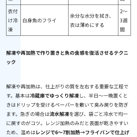
衣付
2〜
余分な水分を拭き、
け冷
白身魚のフライ
3週
衣は薄めにする
凍
間
解凍や再加熱で作り置きと魚の食感を復活させるテクニ
ック
解凍や再加熱は、仕上がりの質を左右する重要な工程で
す。基本は
冷蔵庫でゆっくり解凍
し、半日〜一晩置くと
きはドリップを受けるペーパーを敷いて臭み戻りを防ぎ
ます。急ぎの場合は
流水解凍
を選び、袋ごと冷水で均一
に戻すのがコツ。レンジ加熱のみだと表面が乾きやすい
ため、温めは
レンジで6〜7割加熱→フライパンで仕上げ