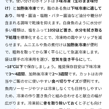
です。使い分けのポイントは
下味冷凍（生のまま味付
け）
と
加熱後冷凍
です。脂のある魚は
下味冷凍に適して
おり
、味噌・醤油・塩麹・バター醤油など油分や糖分が
含まれる調味で乾燥を抑えます。白身魚のように水分が
多い種類は、塩をふって
10分ほど置き、水分を拭き取る
下処理
を標準化することで、冷凍時の霜やドリップを減
らせます。ムニエルや魚の煮付けは
加熱後冷凍
が便利
で、粗熱を取ってから薄く平らにして急速冷凍します。
袋は厚手の冷凍用を選び、
空気を抜き平らに
して、
−18℃以下
で保存しましょう。推奨保存目安は下味冷凍
で
3〜4週間
、加熱後冷凍で
2〜3週間
です。カットはお弁
当やご飯のせに使いやすい
食べ切りサイズ
が便利です。
魚肉ソーセージやツナは冷凍しなくても日持ちしやすい
ため、冷凍の作り置き魚介と組み合わせると献立の幅が
広がります。冷凍前に
骨を取り除いておく
と子ども向け