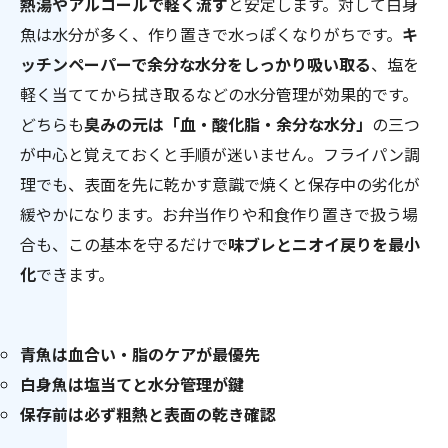
熱湯やアルコールで軽く流す
と安定します。対して白身
魚は水分が多く、作り置きで水っぽくなりがちです。
キ
ッチンペーパーで余分な水分をしっかり吸い取る
、塩を
軽く当ててから拭き取るなどの水分管理が効果的です。
どちらも
臭みの元は「血・酸化脂・余分な水分」
の三つ
が中心と覚えておくと手順が迷いません。フライパン調
理でも、表面を先に乾かす意識で焼くと保存中の劣化が
緩やかになります。お弁当作りや和食作り置きで扱う場
合も、この基本を守るだけで
味ブレとニオイ戻りを最小
化
できます。
青魚は血合い・脂のケアが最優先
白身魚は塩当てと水分管理が鍵
保存前は必ず粗熱と表面の乾き確認