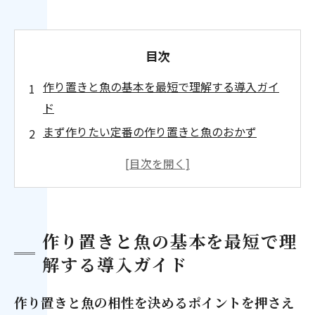
目次
作り置きと魚の基本を最短で理解する導入ガイ
ド
まず作りたい定番の作り置きと魚のおかず
失敗を防ぐ作り置きと魚の下処理＆臭み対策テ
ク
保存期間の目安と冷蔵や冷凍で守る作り置きと
魚のルール
作り置きと魚の基本を最短で理
会社概要
解する導入ガイド
作り置きと魚の相性を決めるポイントを押さえ