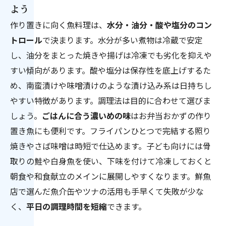
よう
作り置きに向く魚料理は、
水分・油分・酸や塩分のコン
トロール
で決まります。水分が多い煮物は冷蔵で安定
し、油分をまとった焼きや揚げは冷凍でも劣化を抑えや
すい傾向があります。酸や塩分は保存性を底上げするた
め、南蛮漬けや味噌漬けのような漬け込み系は日持ちし
やすい特徴があります。調理法は目的に合わせて選びま
しょう。
ごはんに合う濃いめの味
はお弁当おかずの作り
置き魚にも便利です。フライパンひとつで完結する照り
焼きやさば味噌は時短で仕込めます。子ども向けには骨
取りの鮭や白身魚を使い、下味を付けて冷凍しておくと
朝食や和食献立のメインに展開しやすくなります。鮮魚
店で選んだ魚介缶やツナの活用も手早くて失敗が少な
く、
平日の調理時間を短縮
できます。