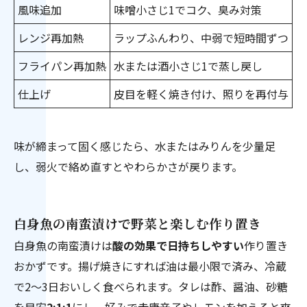
風味追加
味噌小さじ1でコク、臭み対策
レンジ再加熱
ラップふんわり、中弱で短時間ずつ
フライパン再加熱
水または酒小さじ1で蒸し戻し
仕上げ
皮目を軽く焼き付け、照りを再付与
味が締まって固く感じたら、水またはみりんを少量足
し、弱火で絡め直すとやわらかさが戻ります。
白身魚の南蛮漬けで野菜と楽しむ作り置き
白身魚の南蛮漬けは
酸の効果で日持ちしやすい
作り置き
おかずです。揚げ焼きにすれば油は最小限で済み、冷蔵
で2〜3日おいしく食べられます。タレは酢、醤油、砂糖
を目安
2:1:1
にし、好みで赤唐辛子やレモンを加えると爽