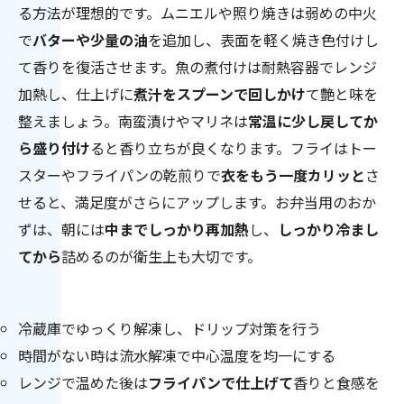
る方法が理想的です。ムニエルや照り焼きは弱めの中火
で
バターや少量の油
を追加し、表面を軽く焼き色付けし
て香りを復活させます。魚の煮付けは耐熱容器でレンジ
加熱し、仕上げに
煮汁をスプーンで回しかけ
て艶と味を
整えましょう。南蛮漬けやマリネは
常温に少し戻してか
ら盛り付け
ると香り立ちが良くなります。フライはトー
スターやフライパンの乾煎りで
衣をもう一度カリッと
さ
せると、満足度がさらにアップします。お弁当用のおか
ずは、朝には
中までしっかり再加熱
し、
しっかり冷まし
てから
詰めるのが衛生上も大切です。
冷蔵庫でゆっくり解凍し、ドリップ対策を行う
時間がない時は流水解凍で中心温度を均一にする
レンジで温めた後は
フライパンで仕上げて
香りと食感を