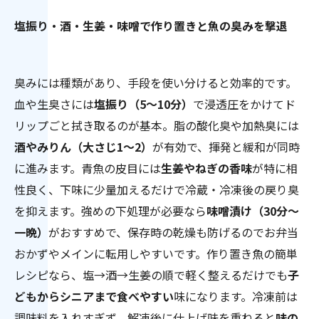
塩振り・酒・生姜・味噌で作り置きと魚の臭みを撃退
臭みには種類があり、手段を使い分けると効率的です。
血や生臭さには
塩振り（5〜10分）
で浸透圧をかけてド
リップごと拭き取るのが基本。脂の酸化臭や加熱臭には
酒やみりん（大さじ1〜2）
が有効で、揮発と緩和が同時
に進みます。青魚の皮目には
生姜やねぎの香味
が特に相
性良く、下味に少量加えるだけで冷蔵・冷凍後の戻り臭
を抑えます。強めの下処理が必要なら
味噌漬け（30分〜
一晩）
がおすすめで、保存時の乾燥も防げるのでお弁当
おかずやメインに転用しやすいです。作り置き魚の簡単
レシピなら、塩→酒→生姜の順で軽く整えるだけでも
子
どもからシニアまで食べやすい
味になります。冷凍前は
調味料を入れすぎず、解凍後に仕上げ味を重ねると
味の