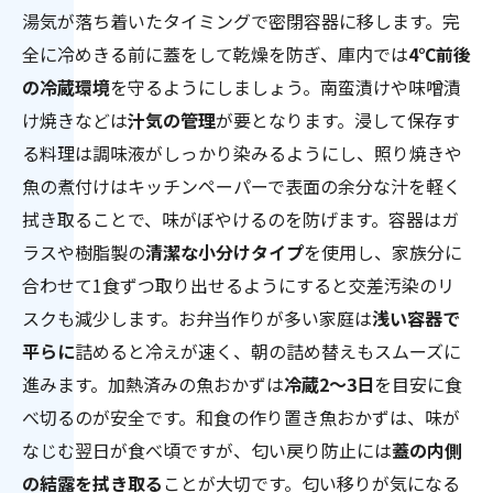
湯気が落ち着いたタイミングで密閉容器に移します。完
全に冷めきる前に蓋をして乾燥を防ぎ、庫内では
4℃前後
の冷蔵環境
を守るようにしましょう。南蛮漬けや味噌漬
け焼きなどは
汁気の管理
が要となります。浸して保存す
る料理は調味液がしっかり染みるようにし、照り焼きや
魚の煮付けはキッチンペーパーで表面の余分な汁を軽く
拭き取ることで、味がぼやけるのを防げます。容器はガ
ラスや樹脂製の
清潔な小分けタイプ
を使用し、家族分に
合わせて1食ずつ取り出せるようにすると交差汚染のリ
スクも減少します。お弁当作りが多い家庭は
浅い容器で
平らに
詰めると冷えが速く、朝の詰め替えもスムーズに
進みます。加熱済みの魚おかずは
冷蔵2〜3日
を目安に食
べ切るのが安全です。和食の作り置き魚おかずは、味が
なじむ翌日が食べ頃ですが、匂い戻り防止には
蓋の内側
の結露を拭き取る
ことが大切です。匂い移りが気になる